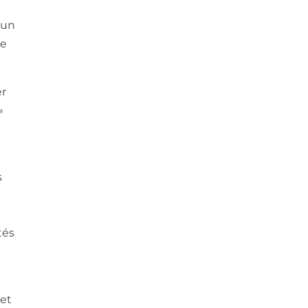
 un
de
er
»
s
tés
 et