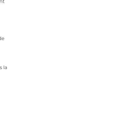
nt
de
t
s la