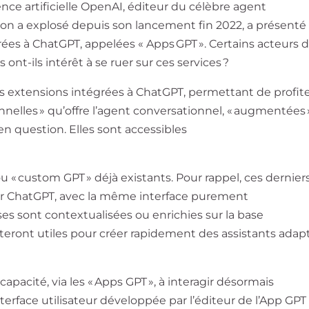
gence artificielle OpenAI, éditeur du célèbre agent
tion a explosé depuis son lancement fin 2022, a présenté
grées à ChatGPT, appelées « Apps GPT ». Certains acteurs 
es ont-ils intérêt à se ruer sur ces services ?
s extensions intégrées à ChatGPT, permettant de profit
nnelles » qu’offre l’agent conversationnel, « augmentées 
en question. Elles sont accessibles
ou « custom GPT » déjà existants. Pour rappel, ces dernier
sur ChatGPT, avec la même interface purement
es sont contextualisées ou enrichies sur la base
steront utiles pour créer rapidement des assistants adap
capacité, via les « Apps GPT », à interagir désormais
rface utilisateur développée par l’éditeur de l’App GPT