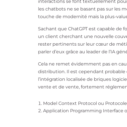
interactions se font textuellement po
les chatbots ne se basant pas sur les 
touche de modernité mais la plus-valu
Sachant que ChatGPT est capable de fou
un client cherchant une nouvelle couver
rester pertinents sur leur cœur de métier
parler d’eux grâce au leader de l’IA gén
Cela ne remet évidemment pas en cause l
distribution. Il est cependant probable
l’intégration localisée de briques logici
vente et de vente, fortement réglemen
M
odel
C
ontext
P
rotocol ou Protocole
A
pplication
P
rogramming
I
nterface 