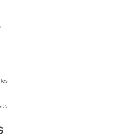
n
 les
site
S