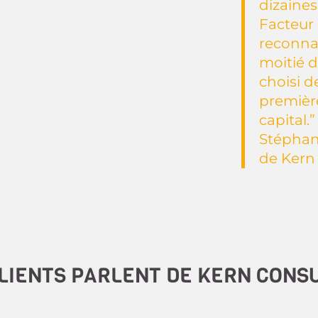
dizaines
Facteur 
reconnai
moitié d
choisi d
premièr
capital
.
”
Stéphan
de Kern
LIENTS PARLENT DE KERN CONS