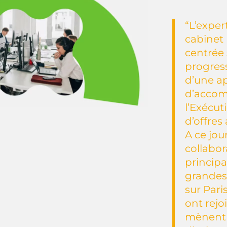
“L’expert
cabinet 
centrée s
progres
d’une a
d’acco
l’Exécut
d’offres
A ce jou
collabor
princip
grandes
sur Paris
ont rejo
mènent 