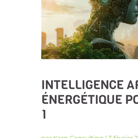
INTELLIGENCE AR
ÉNERGÉTIQUE PO
1
par
Kern Consulting
|
3 février 