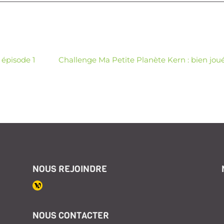
 épisode 1
Challenge Ma Petite Planète Kern : bien joué
NOUS REJOINDRE
NOUS CONTACTER