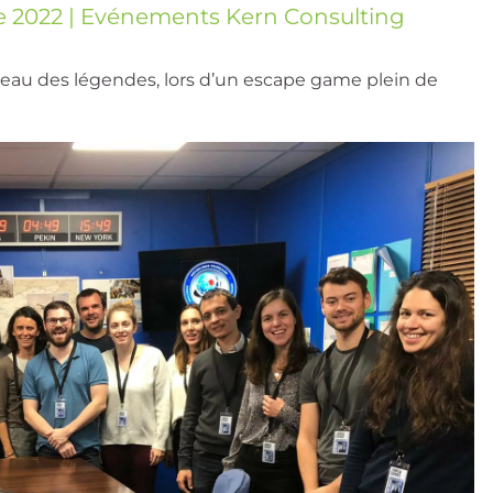
e 2022
|
Evénements Kern Consulting
reau des légendes, lors d’un escape game plein de