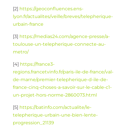
[2]
https://geoconfluences.ens-
lyon.fr/actualites/veille/breves/telepherique-
urbain-france
[3]
https://medias24.com/agence-presse/a-
toulouse-un-telepherique-connecte-au-
metro/
[4]
https://france3-
regions.francetvinfo.fr/paris-ile-de-france/val-
de-marne/premier-telepherique-d-ile-de-
france-cinq-choses-a-savoir-sur-le-cable-c1-
un-projet-hors-norme-2860073.html
[5]
https://batinfo.com/actualite/le-
telepherique-urbain-une-bien-lente-
progression_21139