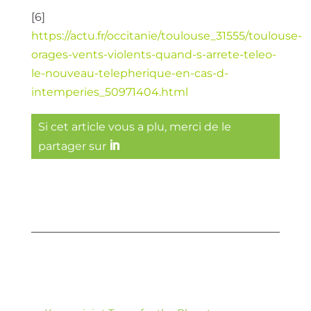
[6]
https://actu.fr/occitanie/toulouse_31555/toulouse-
orages-vents-violents-quand-s-arrete-teleo-
le-nouveau-telepherique-en-cas-d-
intemperies_50971404.html
Si cet article vous a plu, merci de le
partager sur