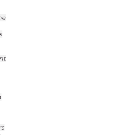
ne
s
ent
s
n
rs