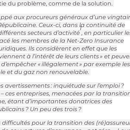
artie du problème, comme de la solution.
happé aux procureurs généraux d’une vingtai
épublicaine. Ceux-ci, dans la continuité de
1
différents secteurs d’activité
, en particulier le
nacé les membres de la Net-Zero Insurance
uridiques. Ils considèrent en effet que les
eviennent à l’intérêt de leurs clients » et peuv
e d’empêcher « illégalement » par exemple le
ole et du gaz non renouvelable.
es avertissements : inquiétude sur l’emploi ?
s – ces entreprises, menacées par la transitio
ne, étant d’importantes donatrices des
licains ? Un peu des trois ?
 difficultés pour la transition des (ré)assureu