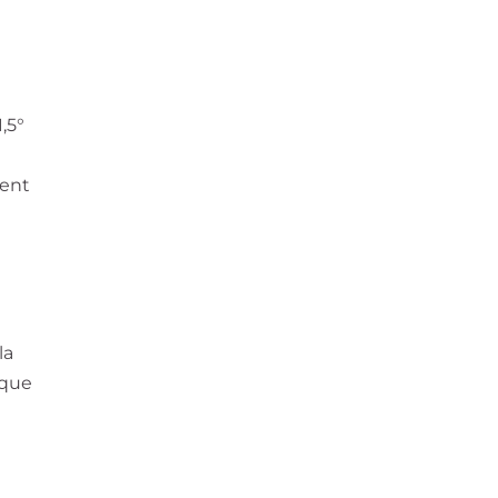
,5°
ment
la
 que