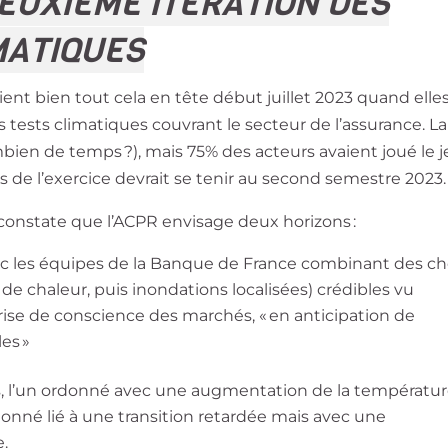
DEUXIÈME ITÉRATION DES
MATIQUES
ent bien tout cela en tête début juillet 2023 quand elle
s tests climatiques couvrant le secteur de l’assurance. La
mbien de temps ?), mais 75% des acteurs avaient joué le 
os de l’exercice devrait se tenir au second semestre 2023
 constate que l’ACPR envisage deux horizons :
c les équipes de la Banque de France combinant des c
e chaleur, puis inondations localisées) crédibles vu
a prise de conscience des marchés, « en anticipation de
les »
s, l’un ordonné avec une augmentation de la températu
rdonné lié à une transition retardée mais avec une
e.