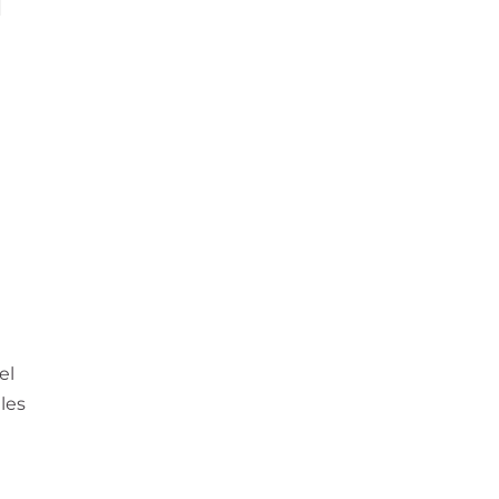
r
el
lles