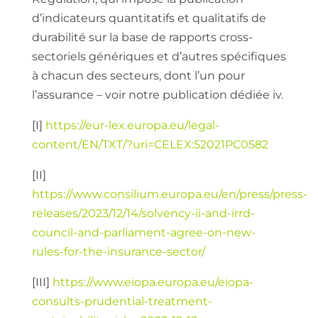
d’indicateurs quantitatifs et qualitatifs de
durabilité sur la base de rapports cross-
sectoriels génériques et d’autres spécifiques
à chacun des secteurs, dont l’un pour
l’assurance – voir notre publication dédiée iv.
[I]
https://eur-lex.europa.eu/legal-
content/EN/TXT/?uri=CELEX:52021PC0582
[II]
https://www.consilium.europa.eu/en/press/press-
releases/2023/12/14/solvency-ii-and-irrd-
council-and-parliament-agree-on-new-
rules-for-the-insurance-sector/
[III]
https://www.eiopa.europa.eu/eiopa-
consults-prudential-treatment-