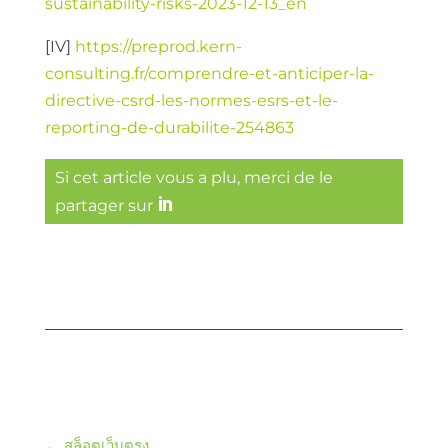
sustainability-risks-2023-12-13_en
[IV]
https://preprod.kern-
consulting.fr/comprendre-et-anticiper-la-
directive-csrd-les-normes-esrs-et-le-
reporting-de-durabilite-254863
Si cet article vous a plu, merci de le
partager sur
←
สล็อตเว็บตรง